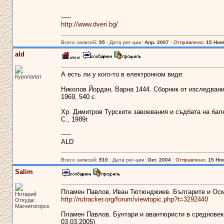
-----
http://www.dveri.bg/
Всего записей:
95
: Дата рег-ции:
Апр. 2007
:
Отправлено:
15 Нояб
ald
А есть ли у кого-то в електронном виде:
Куропалат
Николов Йордан, Варна 1444. Сборник от изследвания
1969, 540 с.
Хр. Димитров Турските завоевания и съдбата на балк
С., 1989г.
-----
ALD
Всего записей:
910
: Дата рег-ции:
Окт. 2004
:
Отправлено:
15 Ноя
Salim
Пламен Павлов, Иван Тютюнджиев. Българите и Османс
Нотарий
http://rutracker.org/forum/viewtopic.php?t=3292440
Откуда:
Магнитогорск
Пламен Павлов. Бунтари и авантюристи в средновеков
03.03.2005)