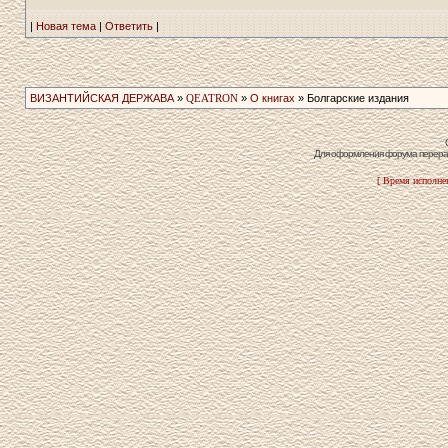
|
Новая тема
|
Ответить
|
ВИЗАНТИЙСКАЯ ДЕРЖАВА
»
QEATRON
»
О книгах
» Болгарские издания
Для оформления форума перераб
[ Время исполнен