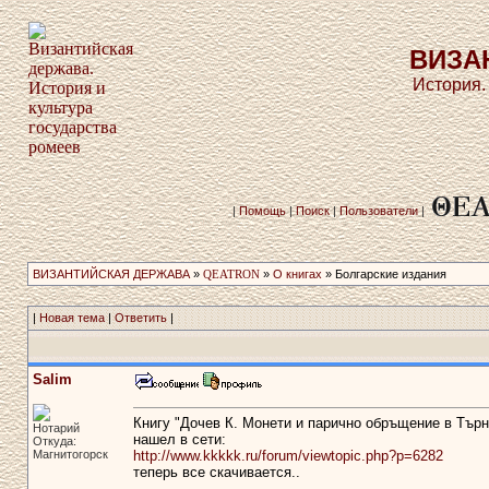
ВИЗА
История.
|
Помощь
|
Поиск
|
Пользователи
|
ВИЗАНТИЙСКАЯ ДЕРЖАВА
»
QEATRON
»
О книгах
» Болгарские издания
|
Новая тема
|
Ответить
|
Salim
Книгу "Дочев К. Монети и парично обръщение в Търно
Нотарий
нашел в сети:
Откуда:
Магнитогорск
http://www.kkkkk.ru/forum/viewtopic.php?p=6282
теперь все скачивается..