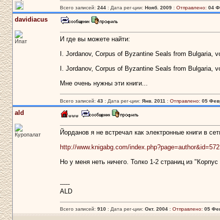
Всего записей:
244
: Дата рег-ции:
Нояб. 2009
:
Отправлено:
04 Ф
davidiacus
И где вы можете найти:
Ипат
I. Jordanov, Corpus of Byzantine Seals from Bulgaria, 
I. Jordanov, Corpus of Byzantine Seals from Bulgaria, 
Мне очень нужны эти книги...
Всего записей:
43
: Дата рег-ции:
Янв. 2011
:
Отправлено:
05 Февр
ald
Йорданов я не встречал как электронные книги в сети
Куропалат
http://www.knigabg.com/index.php?page=author&id=572
Но у меня неть ничего. Толко 1-2 страниц из "Корпус
-----
ALD
Всего записей:
910
: Дата рег-ции:
Окт. 2004
:
Отправлено:
05 Фев