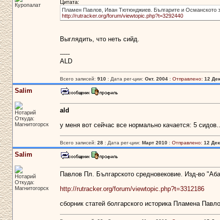
Цитата:
Куропалат
Пламен Павлов, Иван Тютюнджиев. Българите и Османското заво
http://rutracker.org/forum/viewtopic.php?t=3292440
Выглядить, что неть сийд.
-----
ALD
Всего записей:
910
: Дата рег-ции:
Окт. 2004
:
Отправлено:
12 Дек
Salim
ald
Нотарий
Откуда:
Магнитогорск
у меня вот сейчас все нормально качается: 5 сидов.
Всего записей:
28
: Дата рег-ции:
Март 2010
:
Отправлено:
12 Дек
Salim
Павлов Пл. Българското средновековие. Изд-во "Абаг
Нотарий
Откуда:
Магнитогорск
http://rutracker.org/forum/viewtopic.php?t=3312186
сборник статей болгарского историка Пламена Павло