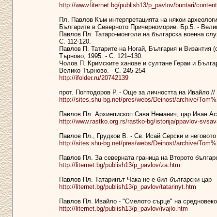
http://www.liternet.bg/publish13/p_pavlov/buntari/content
Пл. Павлов Към интерпретацията на някои археологич
Българите в Северното Причерноморие. Бр.5. - Велик
Павлов Пл. Татаро-монголи на българска военна служб
С. 112-120.
Павлов П. Татарите на Ногай, България и Византия (о
Търново, 1995. - С. 121–130.
Чолов П. Кримските ханове и султане Гераи и Българ
Велико Търново. - С. 245-254
http://ifolder.ru/20742139
прот. Поптодоров Р. - Още за личността на Ивайло //
http://sites.shu-bg.net/pres/webs/Deinost/archive/Tom
Павлов Пл. Aрхиепископ Сава Неманич, цар Иван Асен
http://www.rastko.org.rs/rastko-bg/istorija/ppavlov-svsa
Павлов Пл., Грудков В. - Св. Исай Серски и неговото
http://sites.shu-bg.net/pres/webs/Deinost/archive/Tom
Павлов Пл. За северната граница на Второто българск
http://liternet.bg/publish13/p_pavlov/za.htm
Павлов Пл. Татаринът Чака не е бил български цар
http://liternet.bg/publish13/p_pavlov/tatarinyt.htm
Павлов Пл. Ивайло - "Смелото сърце" на средновек
http://liternet.bg/publish13/p_pavlov/ivajlo.htm