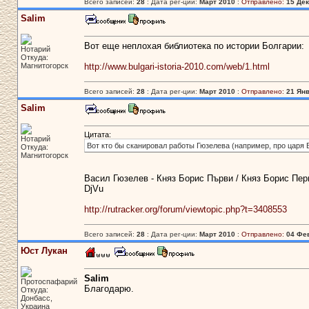
Всего записей:
28
: Дата рег-ции:
Март 2010
:
Отправлено:
15 Дек
Salim
Вот еще неплохая библиотека по истории Болгарии:
Нотарий
Откуда:
Магнитогорск
http://www.bulgari-istoria-2010.com/web/1.html
Всего записей:
28
: Дата рег-ции:
Март 2010
:
Отправлено:
21 Янв
Salim
Цитата:
Нотарий
Вот кто бы сканировал работы Гюзелева (например, про царя 
Откуда:
Магнитогорск
Васил Гюзелев - Княз Борис Първи / Княз Борис Пер
DjVu
http://rutracker.org/forum/viewtopic.php?t=3408553
Всего записей:
28
: Дата рег-ции:
Март 2010
:
Отправлено:
04 Фев
Юст Лукан
Salim
Протоспафарий
Благодарю.
Откуда:
Донбасс,
Украина