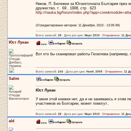
Ников, П. Бележки за Югоизточната България през е
дружество, т . 69 , 1908, стр . 623
http://nauka.bg/forum/index.php?app=core&module=att
(Отредактировано автором: 11 Декабря, 2010 - 13:05:49)
Всего записей:
28
: Дата рег-ции:
Март 2010
:
Отправлено:
11 Дек
Юст Лукан
Вот кто бы сканировал работы Гюзелева (например, 
Протоспафарий
Откуда:
Донбасс,
Украина
Всего записей:
244
: Дата рег-ции:
Нояб. 2009
:
Отправлено:
11 Д
Salim
Юст Лукан
Нотарий
Откуда:
Магнитогорск
У меня этой книжки нет, да и не занимаюсь я этим пер
участников из Болгарии, может помогут..
Всего записей:
28
: Дата рег-ции:
Март 2010
:
Отправлено:
11 Дек
ald