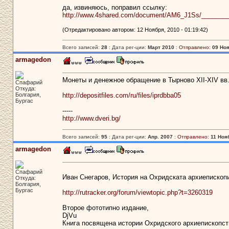
да, извиняюсь, поправил ссылку:
http://www.4shared.com/document/AM6_J1Ss/________
(Отредактировано автором: 12 Ноября, 2010 - 01:19:42)
Всего записей:
28
: Дата рег-ции:
Март 2010
:
Отправлено:
09 Ноя
armagedon
Монеты и денежное обращение в Тырново XII-XIV вв
Спафарий
Откуда:
Болгария,
http://depositfiles.com/ru/files/iprdbba05
Бургас
-----
http://www.dveri.bg/
Всего записей:
95
: Дата рег-ции:
Апр. 2007
:
Отправлено:
11 Нояб
armagedon
Спафарий
Иван Снегаров, История на Охридската архиепископи
Откуда:
Болгария,
Бургас
http://rutracker.org/forum/viewtopic.php?t=3260319
Второе фототипно издание,
DjVu
Книга посвящена истории Охридского архиепископства