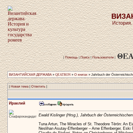
ВИЗА
История.
|
Помощь
|
Поиск
|
Пользователи
|
ВИЗАНТИЙСКАЯ ДЕРЖАВА
»
QEATRON
»
О книгах
» Jahrbuch der­ Österreichische
|
Новая тема
|
Ответить
|
Ираклий
Ewald Kislinger (Hrsg.), Jahrbuch der Österreichischen
Спафарокандидат
Tuna Artun, The Miracles of St. Theodore Tērōn: An E
Neslihan Asutay-Effenberger – Arne Effenberger, Eski
Claudio de Stefani, Notes on Christophoros of Mitylen