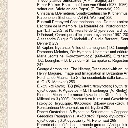
Theophylaktos Simokattes (A.M. Taragna) 227
Elmar Büttner, Erzbischof Leon von Ohrid (1037–1056).
seiner drei Briefe an den Papst) (F. Tinnefeld) 229
Christiana I.Demetriou, Spätbyzantinische Kirchenmusi
Kalophonon Sticherarion A4 (G. Wolfram) 230
Eustratii Presbyteri Constantinopolitani, De statu ani
L’écriture de la mémoire. La littérarité de l’historiogra
par l’E.H.E.S.S. et l’Université de Chypre sous la dire
D.Feissel, Chroniques d’épigraphie byzantine 1987–20
Alessandra Guiglia Guidobaldi – Claudia Barsanti, Sant
Dennert) 239
M.Kaplan, Byzance. Villes et campagnes (T.C. Loungh
Romanos Melodos, Die Hymnen. Übersetzt und erläuter
Maria Leontsine, Κωνσταντίνος Δ´ (668–685). Ο τελευτ
T.C. Lounghis – B. Blysidu – St. Lampake s, Regesten
247
George Acropolites. The History, Translated with an 
Henry Maguire, Image and Imagination in Byzantine Ar
Ferdinando Maurici, La Sicilia occidentale dalla tarda an
d. C. (S. Metaxas) 253
Εἰκὼν καὶ λόγος. Ἔξι βυζαντινὲς περιγραφὲς ἔργων τέ
σχολιασμός: P. Agapetos – M. Hinterberger (A. Rhoby)
Florence Meunier, Le roman byzantin du XIIe siècle. 
Millennium 3 (2006). Jahrbuch zu Kultur und Geschicht
Γεώργιος Παχυμέρης, Φιλοσοφία: Βιβλίον ἑνδέκατον, Τ
Konstantinou Oikonomak ou (B. Bydén) 261
Robert Ousterhout, A Byzantine Settlement in Cappado
Gregorios Papagiannis, ΑκάθιστοϚ Ὑμνος· άγνωστεϚ π
σχολιασμένη βιβλιογραφία (L.M. Peltomaa) 265
Parenté et société dans le monde grec de l’Antiquité à 