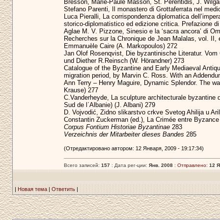
Bresson, Marie-Paule Masson, St. Perentidis, J. Wilg
Stefano Parenti, Il monastero di Grottaferrata nel medi
Luca Pieralli, La corrispondenza diplomatica dell’impe
storico-diplomatistico ed edizione critica. Prefazione d
Aglae M. V. Pizzone, Sinesio e la ‘sacra ancora’ di Omer
Recherches sur la Chronique de Jean Malalas, vol. II,
Emmanuèle Caire (A. Markopoulos) 272
Jan Olof Rosenqvist, Die byzantinische Literatur. Vom
und Diether R.Reinsch (W. Hörandner) 273
Catalogue of the Byzantine and Early Mediaeval Antiqui
migration period, by Marvin C. Ross. With an Addend
Ann Terry – Henry Maguire, Dynamic Splendor. The wall m
Krause) 277
C.Vanderheyde, La sculpture architecturale byzantine d
Sud de l΄Albanie) (J. Albani) 279
D. Vojvodić, Zidno slikarstvo crkve Svetog Ahilija u Aril
Constantin Zuckerman (ed.), La Crimée entre Byzance e
Corpus Fontium Historiae Byzantinae
283
Verzeichnis der Mitarbeiter dieses Bandes
285
(Отредактировано автором: 12 Января, 2009 - 19:17:34)
Всего записей:
157
: Дата рег-ции:
Янв. 2008
:
Отправлено:
12 Я
|
Новая тема
|
Ответить
|