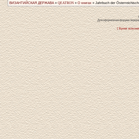
ВИЗАНТИЙСКАЯ ДЕРЖАВА
»
QEATRON
»
О книгах
» Jahrbuch der­ Österreichische
Для оформления форума перераб
[ Время исполнен