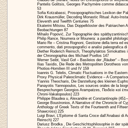
Pantelis Golitsis, Georges Pachymère comme didascale
53
Sofia Kotzabassi, Prosopographisches Lexikon der Pala
Dirk Krausmüller, Decoding Monastic Ritual: Auto-Instal
Eleventh and Twelfth Centuries 75
Ekaterini Mitsiou, Das Doppelkloster des Patriarchen A
Beobachtungen 87
Mihailo Popović, Zur Topographie des spätbyzantinisc
Philip Rance, Noumera or Mounera: a parallel philologi
Mario Re – Cristina Rognoni, Gestione della terra ed ese
commento, dati prosopografici e analisi paleografica 
Diether Roderich Reinsch, Theophylaktos Simokattes i
der Chronographia des Michael Psellos 147
Werner Seibt, Vasil Goł – Basileios der „Räuber“ – Βα
Ilias Taxidis, Die Rede des Metropoliten Dorotheos von
Photios-Homilien III und IV 159
Ioannis G. Telelis, Climatic Fluctuations in the Eas
Proxy Physical Paleoclimatic Evidence – A Compariso
Yiannis Theocharis, Die Darstellung des kleinen Euphr
Panayotis Yannopoulos, Les sources orales de la biog
Besprechungen Georgios Arampatzes, Παιδεία καὶ ἐπι
Chroni-Vakalopoulos) 223
Philippe Blaudea u, Alexandrie et Constantinople (451–49
George Boustronios, A Narrative of the Chronicle of C
Anthology of Greek Texts of the Fourteenth and Fiftee
Shawcross) 225
Luigi Bravi, L’Epitome di Santa Croce dall’Anabasi di A
Reinsch) 227
Dariusz Brodka , Die Geschichtsphilosophie in der spä