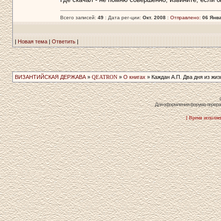
Всего записей:
49
: Дата рег-ции:
Окт. 2008
:
Отправлено:
06 Янва
|
Новая тема
|
Ответить
|
ВИЗАНТИЙСКАЯ ДЕРЖАВА
»
QEATRON
»
О книгах
» Каждан А.П. Два дня из жиз
Для оформления форума перераб
[ Время исполнен