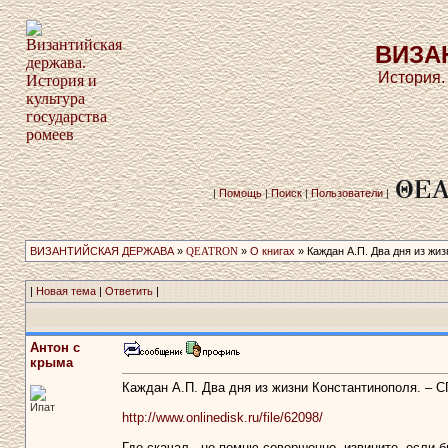
ВИЗА
История.
|
Помощь
|
Поиск
|
Пользователи
|
ВИЗАНТИЙСКАЯ ДЕРЖАВА
»
QEATRON
»
О книгах
» Каждан А.П. Два дня из жиз
|
Новая тема
|
Ответить
|
Антон с
крыма
Каждан А.П. Два дня из жизни Константинополя. – СПб
Ипат
http://www.onlinedisk.ru/file/62098/
Где скачал - не помню совершенно, извините, если 