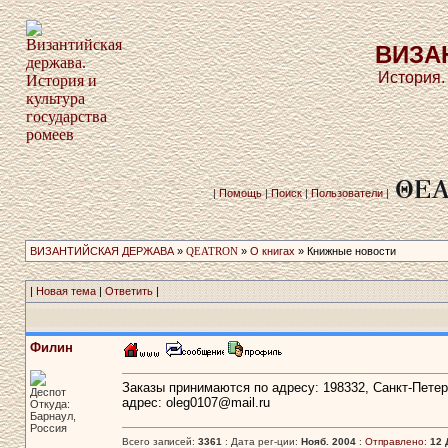
ВИЗА
История.
|
Помощь
|
Поиск
|
Пользователи
|
ВИЗАНТИЙСКАЯ ДЕРЖАВА
»
QEATRON
»
О книгах
» Книжные новости
|
Новая тема
|
Ответить
|
Филин
Заказы принимаются по адресу: 198332, Санкт-Петербу
Деспот
адрес: oleg0107@mail.ru
Откуда:
Барнаул,
Россия
Всего записей:
3361
: Дата рег-ции:
Нояб. 2004
:
Отправлено:
12 