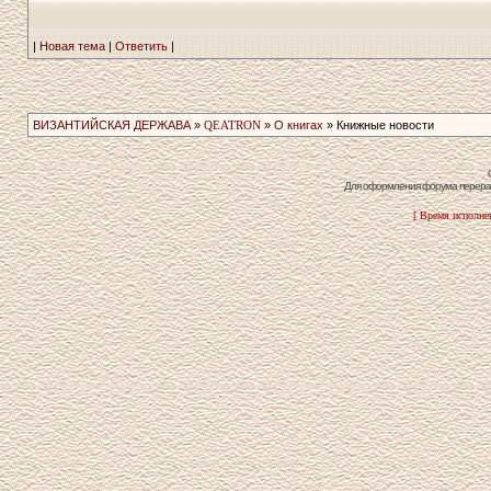
|
Новая тема
|
Ответить
|
ВИЗАНТИЙСКАЯ ДЕРЖАВА
»
QEATRON
»
О книгах
» Книжные новости
Для оформления форума перераб
[ Время исполнен