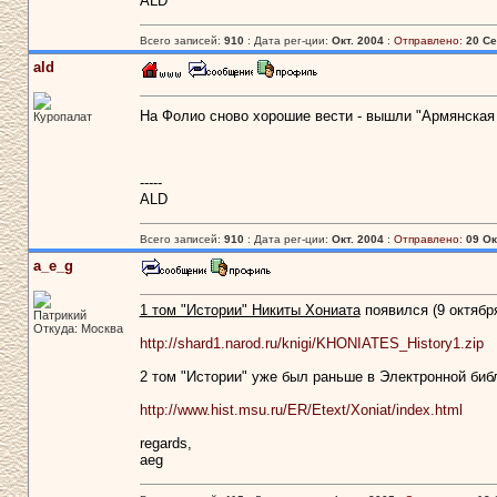
ALD
Всего записей:
910
: Дата рег-ции:
Окт. 2004
:
Отправлено:
20 Се
ald
На Фолио сново хорошие вести - вышли "Армянская 
Куропалат
-----
ALD
Всего записей:
910
: Дата рег-ции:
Окт. 2004
:
Отправлено:
09 Ок
a_e_g
1 том "Истории" Никиты Хониата
появился (9 октября
Патрикий
Откуда: Москва
http://shard1.narod.ru/knigi/KHONIATES_History1.zip
2 том "Истории" уже был раньше в Электронной биб
http://www.hist.msu.ru/ER/Etext/Xoniat/index.html
regards,
aeg