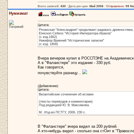
Всего записей:
430
: Дата рег-ции:
Май 2006
:
Отправлено:
09 Но
Нумизмат
Цитата:
Патрикий
Рязанская "Александрия" продолжает радовать древностями,
Епископ Себеос "История Императора Иракла"
(с изд.1862)
Никифор Вриений "Исторические записки"
(с изд. 1858)
Вчера вечером купил в РОССПЭНЕ на Академическо
А в "Фаланстере" это издание - 330 руб.
Как говорится,
почувствуйте разницу...
(Добавление)
Цитата:
Византийские сочинения об исламе
(тексты переводов и комментарии)
Под редакцией Ю. В. Максимова.
М.: Изд-во ПСТГУ, 2006. 230 с.
В "Фаланстере" вчера видел за 200 рублей.
А кто-нибудь видел - сколько она стОит в "Правосл