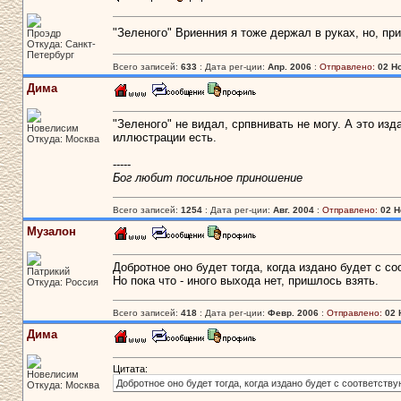
"Зеленого" Вриенния я тоже держал в руках, но, пр
Проэдр
Откуда: Санкт-
Петербург
Всего записей:
633
: Дата рег-ции:
Апр. 2006
:
Отправлено:
02 Но
Дима
"Зеленого" не видал, српвнивать не могу. А это из
Новелисим
иллюстрации есть.
Откуда: Москва
-----
Бог любит посильное приношение
Всего записей:
1254
: Дата рег-ции:
Авг. 2004
:
Отправлено:
02 Н
Музалон
Добротное оно будет тогда, когда издано будет с 
Патрикий
Но пока что - иного выхода нет, пришлось взять.
Откуда: Россия
Всего записей:
418
: Дата рег-ции:
Февр. 2006
:
Отправлено:
02 
Дима
Цитата:
Новелисим
Добротное оно будет тогда, когда издано будет с соответс
Откуда: Москва