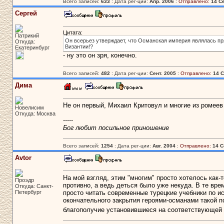
Всего записей:
633
: Дата рег-ции:
Апр. 2006
:
Отправлено:
14 Се
Сергей
Цитата:
Патрикий
Он всерьез утверждает, что Османская империя являлась пр
Откуда:
Византии!?
Екатеринбург
- ну это он зря, конечно.
Всего записей:
482
: Дата рег-ции:
Сент. 2005
:
Отправлено:
14 С
Дима
Не он первый, Михаил Критовул и многие из ромеев 
Новелисим
Откуда: Москва
-----
Бог любит посильное приношение
Всего записей:
1254
: Дата рег-ции:
Авг. 2004
:
Отправлено:
14 С
Avtor
На мой взгляд, этим "многим" просто хотелось как
Проэдр
противно, а ведь деться было уже некуда. В те врем
Откуда: Санкт-
Петербург
просто читать современные турецкие учебники по и
окончательного закрытия героями-османами такой по
благополучие установившиеся на соответствующей