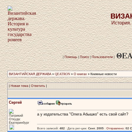
ВИЗА
История.
|
Помощь
|
Поиск
|
Пользователи
|
ВИЗАНТИЙСКАЯ ДЕРЖАВА
»
QEATRON
»
О книгах
» Книжные новости
|
Новая тема
|
Ответить
|
Сергей
а у издательства "Олега Абышко" есть свой сайт?
Патрикий
Откуда:
Екатеринбург
Всего записей:
482
: Дата рег-ции:
Сент. 2005
:
Отправлено:
02 С