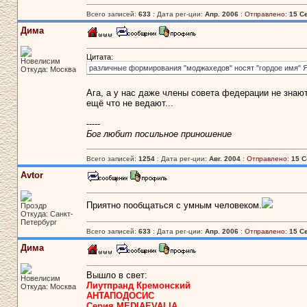
Всего записей:
633
: Дата рег-ции:
Апр. 2006
:
Отправлено:
15 Се
Дима
Цитата:
Новелисим
различные формирования "моджахедов" носят "гордое имя"
Откуда: Москва
Ага, а у нас даже члены совета федерации не знают
ещё что не ведают...
-----
Бог любит посильное приношение
Всего записей:
1254
: Дата рег-ции:
Авг. 2004
:
Отправлено:
15 С
Avtor
Приятно пообщаться с умным человеком.
Проэдр
Откуда: Санкт-
Петербург
Всего записей:
633
: Дата рег-ции:
Апр. 2006
:
Отправлено:
15 Се
Дима
Вышло в свет:
Новелисим
Лиутпранд Кремонский
Откуда: Москва
АНТАПОДОСИС
Серия MEDIAEVALIA