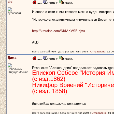
ald
И сново с сети книга котороя можно буден интересн
Куропалат
"Историко-апокалиптичната книжнина във Византия 
http://kroraina.com/NI/IAKVSB.djvu
-----
ALD
Всего записей:
910
: Дата рег-ции:
Окт. 2004
:
Отправлено:
22 Ок
Дима
Рязанская "Александрия" продолжает радовать дре
Новелисим
Епископ Себеос "История И
Откуда: Москва
(с изд.1862)
Никифор Вриений "Историче
(с изд. 1858)
-----
Бог любит посильное приношение
Всего записей:
1254
: Дата рег-ции:
Авг. 2004
:
Отправлено:
01 Н