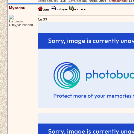
Всего записей:
415
: Дата рег-ции:
Февр. 2005
:
Отправлено:
13 
Музалон
№ 37
Патрикий
Откуда: Россия