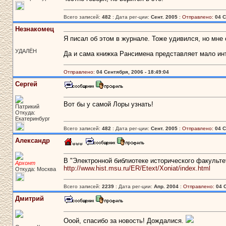
Всего записей:
482
: Дата рег-ции:
Сент. 2005
:
Отправлено:
04 С
Незнакомец
Я писал об этом в журнале. Тоже удивился, но мне с
УДАЛЁН
Да и сама книжка Рансимена представляет мало ин
Отправлено:
04 Сентября, 2006 - 18:49:04
Сергей
Вот бы у самой Лоры узнать!
Патрикий
Откуда:
Екатеринбург
Всего записей:
482
: Дата рег-ции:
Сент. 2005
:
Отправлено:
04 С
Александр
В "Электронной библиотеке исторического факульте
Архонт
http://www.hist.msu.ru/ER/Etext/Xoniat/index.html
Откуда: Москва
Всего записей:
2239
: Дата рег-ции:
Апр. 2004
:
Отправлено:
04 
Дмитрий
Ооой, спасибо за новость! Дождалися.