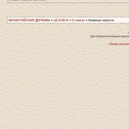
ВИЗАНТИЙСКАЯ ДЕРЖАВА
»
QEATRON
»
О книгах
» Книжные новости
Для оформления форума перераб
[ Время исполнен