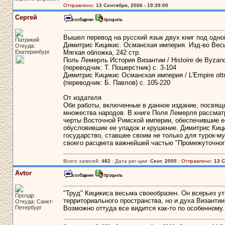
Отправлено:
13 Сентября, 2006 - 19:39:00
Сергей
Вышел перевод на русский язык двух книг под одно
Патрикий
Димитрис Кицикис. Османская империя. Изд-во Весь
Откуда:
Екатеринбург
Мягкая обложка, 242 стр.
Поль Лемерль История Византии / Histoire de Byzan
(переводчик: Т. Пошерстник) c. 3-104
Димитрис Кицикис Османская империя / L'Empire ot
(переводчик: Б. Павлов) c. 105-220
От издателя
Обе работы, включенные в данное издание, посвяще
множества народов. В книге Поля Лемерля рассмат
черты Восточной Римской империи, обеспечившие ее
обусловившие ее упадок и крушение. Димитрис Киц
государство, ставшее своим не только для турок-м
своего расцвета важнейшей частью "Промежуточног
Всего записей:
482
: Дата рег-ции:
Сент. 2005
:
Отправлено:
13 С
Avtor
"Труд" Кицикиса весьма своеобразен. Он всерьез у
Проэдр
территориального пространства, но и духа Византии
Откуда: Санкт-
Петербург
Возможно оттуда все видится как-то по особенному.