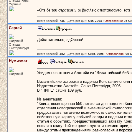
Откуда: Киев,
Украина
-----
«Οτε δε του στρατευειν οι βασιλεις απεπαυσαντο, τοτε
Всего записей:
746
: Дата рег-ции:
Окт. 2004
:
Отправлено:
05 Се
Сергей
Действительно, здОрово!
Патрикий
Откуда:
Екатеринбург
Всего записей:
482
: Дата рег-ции:
Сент. 2005
:
Отправлено:
05 С
Нумизмат
Увидел новые книги Алетейи из "Византийской библи
Патрикий
Византийские историки о падении Константинополя 
Издательство Алетейя, Санкт-Петербург, 2006.
В "НИНЕ" стОит 189 руб.
Из аннотации:
"Книга, посвященная 550-летию со дня падения Кон
отделения.новогреческой и византийской филологи
предоставить читателю возможность самостоятельн
собственную картину событий осады и падения стол
статья о событиях, предшествовавших захвату Конс
вошли в книгу. Той же цели служат и комментарии
между этими произведениями разногласия и порожд