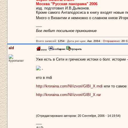
Москва "Русская панорама" 2006
изд. подготовил И.В.Дьяконов.
Кроме самого Антаподосиса в книгу входят новые п
Много о Византии и немножко о славном князе Игоре
-----
Бог любит посильное приношение
Всего записей:
1254
: Дата рег-ции:
Авг. 2004
:
Отправлено:
20 С
ald
Уже есть в Сети и греческие истоки о болг. истории -
Куропалат
-
ето в mdi
http://kroraina.com/NI/izvori/GIBI_X.mdi
или то самое в
http://kroraina.com/NI/izvori/GIBI_X.rar
(Отредактировано автором: 20 Сентября, 2006 - 14:19:54)
-----