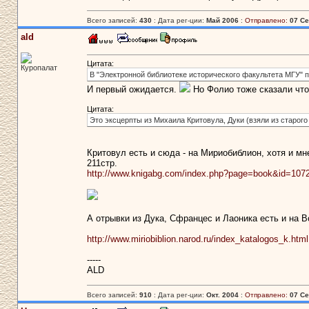
Всего записей:
430
: Дата рег-ции:
Май 2006
:
Отправлено:
07 Се
ald
Цитата:
Куропалат
В "Электронной библиотеке исторического факультета МГУ" 
И первый ожидается.
Но Фолио тоже сказали что 
Цитата:
Это эксцерпты из Михаила Критовула, Дуки (взяли из старого
Критовул есть и сюда - на Мириобиблион, хотя и мн
211стр.
http://www.knigabg.com/index.php?page=book&id=107
А отрывки из Дука, Сфранцес и Лаоника есть и на В
http://www.miriobiblion.narod.ru/index_katalogos_k.html
-----
ALD
Всего записей:
910
: Дата рег-ции:
Окт. 2004
:
Отправлено:
07 Се