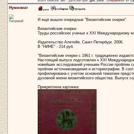
Всего записей:
307
: Дата рег-ции:
Дек. 2004
:
Отправлено:
07 Се
Нумизмат
И ещё вышли очередные "Византийские очерки":
Патрикий
Византийские очерки:
Труды российских ученых к XXI Международному ко
Издательство Алетейя, Санкт-Петербург, 2006.
В "НИНЕ" - 214 руб.
"Византийские очерки с 1961 г. традиционно издаю
Настоящий выпуск подготовлен к XXI Международно
новейших исследований учеными России проблем соц
проблем источниковедения и историографии. В соот
профилирована с учетом основной тематики предст
духовной жизни византийского общества. Выпуск со
Прикреплена картинка: