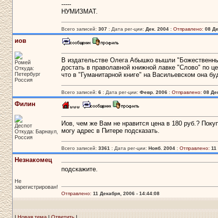
-----
НУМИЗМАТ.
Всего записей:
307
: Дата рег-ции:
Дек. 2004
:
Отправлено:
08 Де
иов
В издательстве Олега Абышко вышли "Божественные
Ромей
достать в праволавной книжной лавке "Слово" по це
Откуда:
Петербург
что в "Гуманитарной книге" на Васильевском она буд
Россия
Всего записей:
6
: Дата рег-ции:
Февр. 2006
:
Отправлено:
08 Де
Филин
Иов, чем же Вам не нравится цена в 180 руб.? Пок
Деспот
могу адрес в Питере подсказать.
Откуда: Барнаул,
Россия
Всего записей:
3361
: Дата рег-ции:
Нояб. 2004
:
Отправлено:
11
Незнакомец
подскажите.
Не
зарегистрирован!
Отправлено:
11 Декабря, 2006 - 14:44:08
|
Новая тема
|
Ответить
|