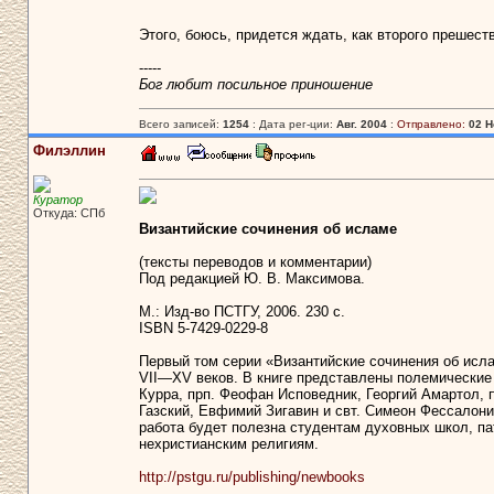
Этого, боюсь, придется ждать, как второго прешест
-----
Бог любит посильное приношение
Всего записей:
1254
: Дата рег-ции:
Авг. 2004
:
Отправлено:
02 Н
Филэллин
Куратор
Откуда: СПб
Византийские сочинения об исламе
(тексты переводов и комментарии)
Под редакцией Ю. В. Максимова.
М.: Изд-во ПСТГУ, 2006. 230 с.
ISBN 5-7429-0229-8
Первый том серии «Византийские сочинения об исл
VII—XV веков. В книге представлены полемические 
Курра, прп. Феофан Исповедник, Георгий Амартол, п
Газский, Евфимий Зигавин и свт. Симеон Фессалони
работа будет полезна студентам духовных школ, п
нехристианским религиям.
http://pstgu.ru/publishing/newbooks