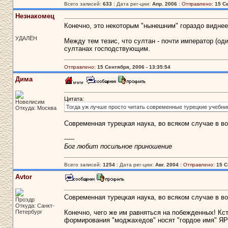
Всего записей:
633
: Дата рег-ции:
Апр. 2006
:
Отправлено:
15 Се
Незнакомец
Конечно, это некоторым "нынешним" гораздо виднее,
УДАЛЁН
Между тем тезис, что султан - почти император (оди
султанах господствующим.
Отправлено:
15 Сентября, 2006 - 13:35:54
Дима
Цитата:
Новелисим
Тогда уж лучше просто читать современные турецкие учебник
Откуда: Москва
Современная турецкая наука, во всяком случае в во
-----
Бог любит посильное приношение
Всего записей:
1254
: Дата рег-ции:
Авг. 2004
:
Отправлено:
15 С
Avtor
Современная турецкая наука, во всяком случае в во
Проэдр
Откуда: Санкт-
Петербург
Конечно, чего же им равняться на побежденных! Кст
формирования "моджахедов" носят "гордое имя" Я