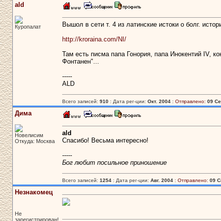
ald
Вышол в сети т. 4 из латинские истоки о болг. истор
Куропалат
http://kroraina.com/NI/
Там есть писма папа Гонория, папа Инокентий ІV, ко
Фонтанен"...
-----
ALD
Всего записей:
910
: Дата рег-ции:
Окт. 2004
:
Отправлено:
09 Се
Дима
ald
Новелисим
Спасибо! Весьма интересно!
Откуда: Москва
-----
Бог любит посильное приношение
Всего записей:
1254
: Дата рег-ции:
Авг. 2004
:
Отправлено:
09 С
Незнакомец
Не
зарегистрирован!