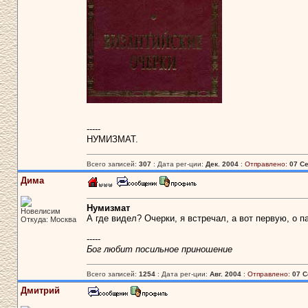
-----
НУМИЗМАТ.
Всего записей:
307
: Дата рег-ции:
Дек. 2004
:
Отправлено:
07 Се
Дима
Нумизмат
Новелисим
А где видел? Очерки, я встречал, а вот первую, о 
Откуда: Москва
-----
Бог любит посильное приношение
Всего записей:
1254
: Дата рег-ции:
Авг. 2004
:
Отправлено:
07 С
Дмитрий