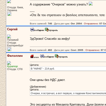
А содержание "Очерков" можно узнать?
Откуда: Киев,
Украина
-----
«Οτε δε του στρατευειν οι βασιλεις απεπαυσαντο, τοτε
Всего записей:
746
: Дата рег-ции:
Окт. 2004
:
Отправлено:
07 Се
Сергей
ЗдОрово! Спасибо за инфу!
Патрикий
Откуда:
Екатеринбург
Всего записей:
482
: Дата рег-ции:
Сент. 2005
:
Отправлено:
07 С
Филэллин
Цитата:
Куратор
В "НИНЕ" - 214 руб.
Откуда: СПб
Они цены без НДС дают.
(Добавление)
Цитата:
Очерки, я встречал, а вот первую, о падении Константинопол
Это эксцерпты из Михаила Критовула, Дуки (взяли 