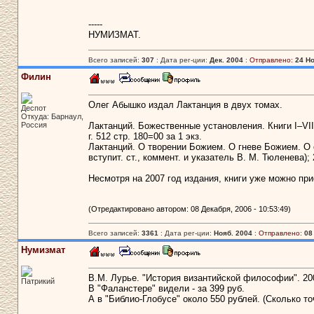
-----
НУМИЗМАТ.
Всего записей:
307
: Дата рег-ции:
Дек. 2004
:
Отправлено:
24 Но
Филин
Олег Абышко издал Лактанция в двух томах.
Деспот
Откуда: Барнаул,
Россия
Лактанций. Божественные установления. Книги I–VII 
г. 512 стр. 180=00 за 1 экз.
Лактанций. О творении Божием. О гневе Божием. О 
вступит. ст., коммент. и указатель В. М. Тюленева); 2
Несмотря на 2007 год издания, книги уже можно при
(Отредактировано автором: 08 Декабря, 2006 - 10:53:49)
Всего записей:
3361
: Дата рег-ции:
Нояб. 2004
:
Отправлено:
08
Нумизмат
В.М. Лурье. "История византийской философии". 20
Патрикий
В "Фаланстере" видели - за 399 руб.
А в "Библио-Глобусе" около 550 рублей. (Сколько то