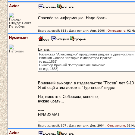
Avtor
Спасибо за информацию. Надо брать.
Проэдр
Откуда: Санкт-
Петербург
Всего записей:
633
: Дата рег-ции:
Апр. 2006
:
Отправлено:
02 Но
Нумизмат
Цитата:
Патрикий
Рязанская "Александрия" продолжает радовать древностями,
Епископ Себеос "История Императора Иракла"
(с изд.1862)
Никифор Вриений "Исторические записки"
(с изд. 1858)
Вриенний выходил в издательстве "Посев" лет 9-10 
Я её ещё этим летом в "Тургеневе" видел.
Но, вместе с Себеосом, конечно,
нужно брать...
-----
НУМИЗМАТ.
Всего записей:
307
: Дата рег-ции:
Дек. 2004
:
Отправлено:
02 Но
Avtor