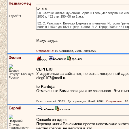
Незнакомец
Цитата:
50. Святые князья-мученики Борис и Глеб (Исследование и по
УДАЛЁН
2006 г. 432 стр. 150=00 за 1 экз.
...
52. С. Рансимэн. Великая Церковь в пленении. История Грече
поля в 1453 г. до 1821 г. (пер. с англ. Л. А. Герд); 2006 г. 464 ст
Макулатура.
Отправлено:
03 Сентября, 2006 - 00:12:22
Филин
СЕРГЕЮ
Деспот
У издательства сайта нет, но есть электронный адр
Откуда: Барнаул,
Россия
oleg0107@mail.ru
to Pantoja
Отмеченные Вами позиции я не заказывал. Эти книг
Всего записей:
3361
: Дата рег-ции:
Нояб. 2004
:
Отправлено:
04
Сергей
Спасибо за адрес.
Патрикий
Перевод книги Рансимена просто невозможно читать
Откуда:
Екатеринбург
честно говоря, не верится в это.