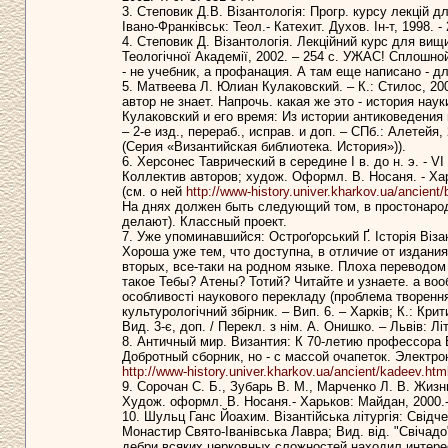
3. Степовик Д.В. Візантологія: Прогр. курсу лекцій для
Івано-Франківськ: Теол.- Катехит. Духов. Ін-т, 1998. 
4. Степовик Д. Візантологія. Лекційний курс для вищ
Теологічної Академії, 2002. – 254 с. УЖАС! Сплошн
- не учебник, а профанация. А там еще написано - д
5. Матвеева Л. Юлиан Кулаковский. – К.: Стилос, 200
автор не знает. Напрочь. какая же это - история нау
Кулаковский и его время: Из истории антиковедения 
– 2-е изд., перераб., исправ. и доп. – СПб.: Алетейя, 
(Серия «Византийская библиотека. История»)).
6. Херсонес Таврический в середине I в. до н. э. - VI 
Коллектив авторов; худож. Оформл. В. Носаня. - Ха
(см. о ней
http://www-history.univer.kharkov.ua/ancient
На днях должен быть следующий том, в простонарод
делают). Классный проект.
7. Уже упоминавшийся: Остроґорський Ґ. Історія Візанті
Хороша уже тем, что доступна, в отличие от издания
вторых, все-таки на родном языке. Плоха переводом
такое Тебы? Атены? Тотий? Читайте и узнаете. а воо
особливості наукового перекладу (проблема творення н
культурологічний збірник. – Вип. 6. – Харків; К.: Крити
Вид. 3-є, доп. / Перекл. з нім. А. Онишко. – Львів: Літ
8. Античный мир. Византия: К 70-летию профессора В
Добротный сборник, но - с массой очапеток. Электро
http://www-history.univer.kharkov.ua/ancient/kadeev.htm
9. Сорочан С. Б., Зубарь В. М., Марченко Л. В. Жиз
Худож. оформл. В. Носаня.- Харьков: Майдан, 2000.-
10. Шульц Ганс Йоахим. Візантійська літургія: Свідче
Монастир Свято-Іванівська Лавра; Вид. від. "Свічадо
дебри всяких церковных сложностей находил интер