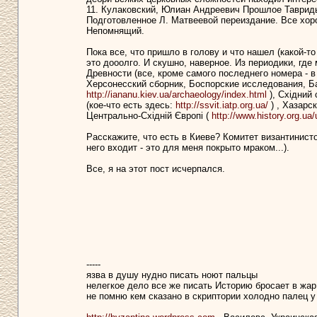
11. Кулаковский, Юлиан Андреевич Прошлое Тавриды.
Подготовленное Л. Матвеевой переиздание. Все хоро
Непомнящий.
Пока все, что пришло в голову и что нашел (какой-т
это дооолго. И скушно, наверное. Из периодики, где
Древности (все, кроме самого последнего номера - в
Херсонесский сборник, Боспорские исследования, Ба
http://iananu.kiev.ua/archaeology/index.html
), Східний 
(кое-что есть здесь:
http://ssvit.iatp.org.ua/
) , Хазарс
Центрально-Східній Європі (
http://www.history.org.ua
Расскажите, что есть в Киеве? Комитет византинистов 
него входит - это для меня покрыто мраком...).
Все, я на этот пост исчерпался.
-----
язва в душу нудно писать ноют пальцы
нелегкое дело все же писать Историю бросает в жар
не помню кем сказано в скриптории холодно палец у