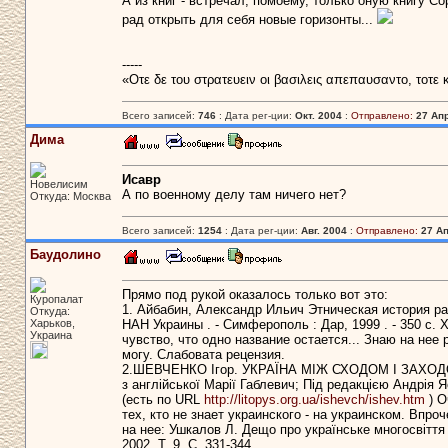
А из книг - встречал, помоему, только оную книгу С
рад открыть для себя новые горизонты...
-----
«Οτε δε του στρατευειν οι βασιλεις απεπαυσαντο, τοτε
Всего записей:
746
: Дата рег-ции:
Окт. 2004
:
Отправлено:
27 Апр
Дима
Исавр
Новелисим
А по военному делу там ничего нет?
Откуда: Москва
Всего записей:
1254
: Дата рег-ции:
Авг. 2004
:
Отправлено:
27 Ап
Баудолино
Прямо под рукой оказалось только вот это:
Куропалат
1. Айбабин, Александр Ильич Этническая история ра
Откуда:
Харьков,
НАН Украины . - Симферополь : Дар, 1999 . - 350 с. 
Украина
чувство, что одно название остается... Знаю на нее 
могу. Слабовата рецензия.
2.ШЕВЧЕНКО Ігор. УКРАЇНА МІЖ СХОДОМ І ЗАХОДОМ На
з англійської Марії Габлевич; Під редакцією Андрія Яс
(есть по URL
http://litopys.org.ua/ishevch/ishev.htm
) О
тех, кто не знает украинского - на украинском. Впр
на нее: Ушкалов Л. Дещо про українське многосвіття /
2002. Т. 9. С. 331-344.