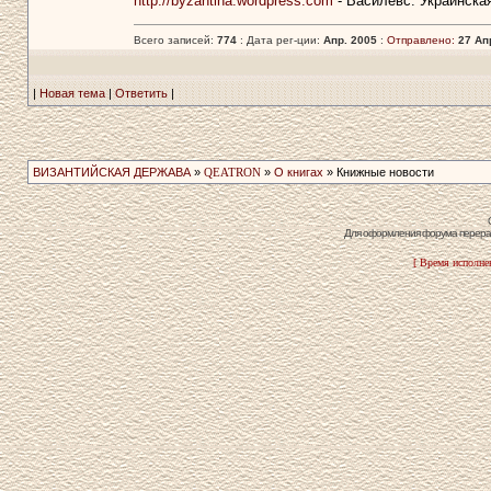
http://byzantina.wordpress.com
- Василевс. Украинска
Всего записей:
774
: Дата рег-ции:
Апр. 2005
:
Отправлено:
27 Ап
|
Новая тема
|
Ответить
|
ВИЗАНТИЙСКАЯ ДЕРЖАВА
»
QEATRON
»
О книгах
» Книжные новости
Для оформления форума перераб
[ Время исполнен