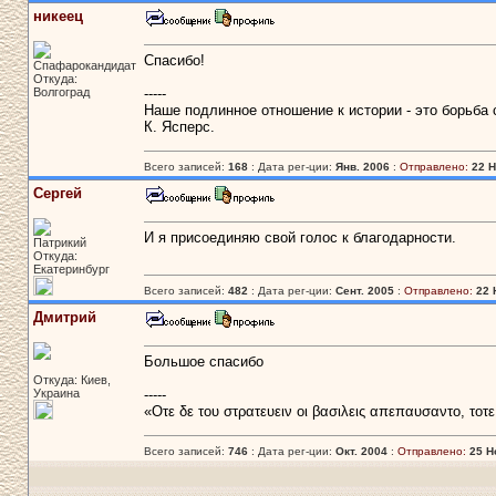
никеец
Спасибо!
Спафарокандидат
Откуда:
Волгоград
-----
Наше подлинное отношение к истории - это борьба с
К. Ясперс.
Всего записей:
168
: Дата рег-ции:
Янв. 2006
:
Отправлено:
22 Н
Сергей
И я присоединяю свой голос к благодарности.
Патрикий
Откуда:
Екатеринбург
Всего записей:
482
: Дата рег-ции:
Сент. 2005
:
Отправлено:
22 
Дмитрий
Большое спасибо
Откуда: Киев,
Украина
-----
«Οτε δε του στρατευειν οι βασιλεις απεπαυσαντο, τοτ
Всего записей:
746
: Дата рег-ции:
Окт. 2004
:
Отправлено:
25 Н