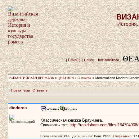
ВИЗА
История.
|
Помощь
|
Поиск
|
Пользователи
|
ВИЗАНТИЙСКАЯ ДЕРЖАВА
»
QEATRON
»
О книгах
» Medieval and Modern Greek
|
Новая тема
|
Ответить
|
diodoros
Классическая книжка Браунинга.
Протоспафарий
Скачивать тут:
http://rapidshare.com/files/16470490
Всего записей:
246
: Дата рег-ции:
Сент. 2008
:
Отправлено:
17 