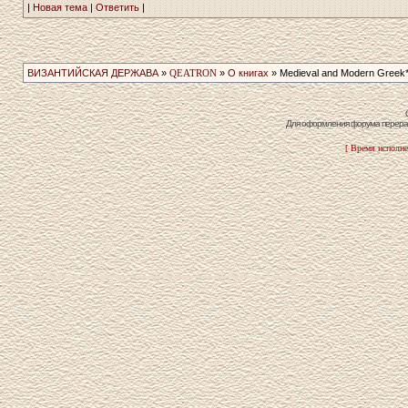
|
Новая тема
|
Ответить
|
ВИЗАНТИЙСКАЯ ДЕРЖАВА
»
QEATRON
»
О книгах
» Medieval and Modern Greek
Для оформления форума перераб
[ Время исполне