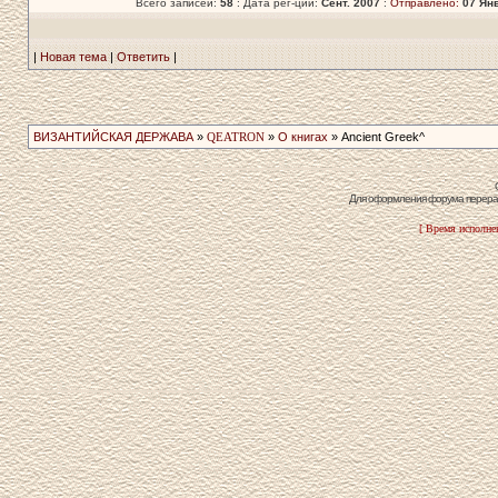
Всего записей:
58
: Дата рег-ции:
Сент. 2007
:
Отправлено:
07 Янв
|
Новая тема
|
Ответить
|
ВИЗАНТИЙСКАЯ ДЕРЖАВА
»
QEATRON
»
О книгах
» Ancient Greek^
Для оформления форума перераб
[ Время исполнен