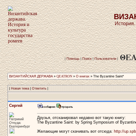
ВИЗА
История.
|
Помощь
|
Поиск
|
Пользователи
|
ВИЗАНТИЙСКАЯ ДЕРЖАВА
»
QEATRON
»
О книгах
» The Byzantine Saint*
|
Новая тема
|
Ответить
|
Сергей
Друзья, отсканировал недавно вот такую книгу:
Патрикий
The Byzantine Saint: by Spring Symposium of Byzantine
Откуда:
Екатеринбург
Желающие могут скачивать вот отсюда:
http://up.sp