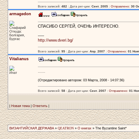
Всего записей:
482
: Дата рег-ции:
Сент. 2005
:
Отправлено:
30 Ок
armagedon
СПАСИБО СЕРГЕЙ, ОЧЕНЬ ИНТЕРЕСНО.
Спафарий
Откуда:
Болгария,
-----
Бургас
http://www.dveri.bg/
Всего записей:
95
: Дата рег-ции:
Апр. 2007
:
Отправлено:
01 Нояб
Vitalianus
......
Ипат
(Отредактировано автором: 03 Марта, 2008 - 14:07:36)
Всего записей:
58
: Дата рег-ции:
Сент. 2007
:
Отправлено:
01 Ноя
|
Новая тема
|
Ответить
|
ВИЗАНТИЙСКАЯ ДЕРЖАВА
»
QEATRON
»
О книгах
» The Byzantine Saint*