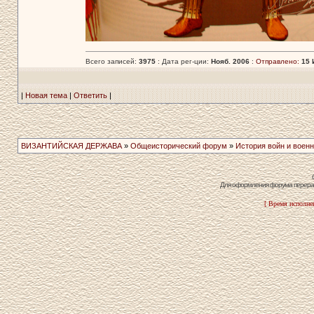
Всего записей:
3975
: Дата рег-ции:
Нояб. 2006
:
Отправлено:
15 
|
Новая тема
|
Ответить
|
ВИЗАНТИЙСКАЯ ДЕРЖАВА
»
Общеисторический форум
»
История войн и военн
Для оформления форума перераб
[ Время исполнен