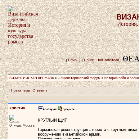
ВИЗА
История.
|
Помощь
|
Поиск
|
Пользователи
|
ВИЗАНТИЙСКАЯ ДЕРЖАВА
»
Общеисторический форум
»
История войн и военн
|
Новая тема
|
Ответить
|
христич
КРУГЛЫЙ ЩИТ
Севаст
Откуда: Москва
Германская реконструкция этериота с круглым виза
вооружению византийской армии.
Прикреплена картинка: