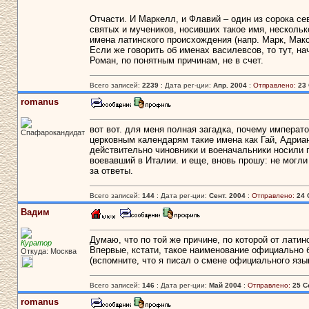
Отчасти. И Маркелл, и Флавий – один из сорока се
святых и мучеников, носивших такое имя, нескольк
имена латинского происхождения (напр. Марк, Макс
Если же говорить об именах василевсов, то тут, на
Роман, по понятным причинам, не в счет.
Всего записей:
2239
: Дата рег-ции:
Апр. 2004
:
Отправлено:
23 
romanus
вот вот. для меня полная загадка, почему императ
Спафарокандидат
церковным календарям такие имена как Гай, Адриа
действительно чиновники и военачальники носили 
воевавший в Италии. и еще, вновь прошу: не могли
за ответы.
Всего записей:
144
: Дата рег-ции:
Сент. 2004
:
Отправлено:
24 
Вадим
Думаю, что по той же причине, по которой от латин
Куратор
Впервые, кстати, такое наименование официально 
Откуда: Москва
(вспомните, что я писал о смене официального язык
Всего записей:
146
: Дата рег-ции:
Май 2004
:
Отправлено:
25 С
romanus