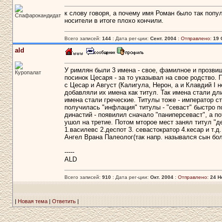
к слову говоря, а почему имя Роман было так попул
Спафарокандидат
носители в итоге плохо кончили.
Всего записей:
144
: Дата рег-ции:
Сент. 2004
:
Отправлено:
19 
ald
У римлян были 3 имена - свое, фамилное и прозвище
Куропалат
посинок Цесаря - за то указывал на свое родство.
с Цесар и Август (Калигула, Нерон, а и Клавдий І 
добавляли их имена как титул. Так имена стали дл
имена стали греческие. Титулы тоже - император ста
получилась "инфлация" титулы - "севаст" быстро п
династий - появилил сначало "паниперсеваст", а по
ушол на третие. Потом мторое мест занял титул "де
1.василевс 2.деспот 3. севастократор 4.кесар и т.
Ангел Врана Палеолог(так напр. назывался сын бол
-----
ALD
Всего записей:
910
: Дата рег-ции:
Окт. 2004
:
Отправлено:
24 Н
|
Новая тема
|
Ответить
|