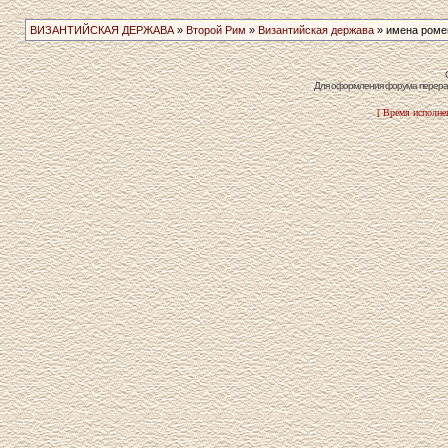
ВИЗАНТИЙСКАЯ ДЕРЖАВА
»
Второй Рим
»
Византийская держава
» имена роме
Для оформления форума перераб
[ Время исполнен