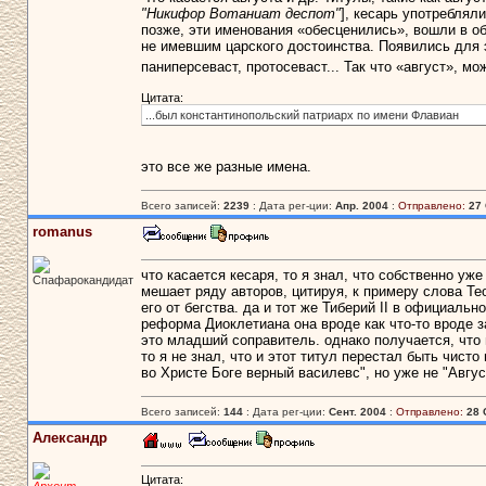
"Никифор Вотаниат деспот"
], кесарь употреблял
позже, эти именования «обесценились», вошли в о
не имевшим царского достоинства. Появились для э
паниперсеваст, протосеваст... Так что «август», м
Цитата:
...был константинопольский патриарх по имени Флавиан
это все же разные имена.
Всего записей:
2239
: Дата рег-ции:
Апр. 2004
:
Отправлено:
27 
romanus
что касается кесаря, то я знал, что собственно уж
Спафарокандидат
мешает ряду авторов, цитируя, к примеру слова Те
его от бегства. да и тот же Тиберий II в официаль
реформа Диоклетиана она вроде как что-то вроде за
это младший соправитель. однако получается, что 
то я не знал, что и этот титул перестал быть чисто
во Христе Боге верный василевс", но уже не "Авгус
Всего записей:
144
: Дата рег-ции:
Сент. 2004
:
Отправлено:
28 
Александр
Цитата: