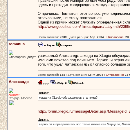
Правивший после император был «без роду, без пл
здесь и проходит «водораздел» между староримско
О причинах. Помнится, этот вопрос уже поднималс
отвечавшими, не стану повторяться.
Одной из причин может служить определенная скла
http://www.geocities.com/TimesSquare/Labyrinth/2398/
Всего записей:
2239
: Дата рег-ции:
Апр. 2004
:
Отправлено:
23 
romanus
уважаемый Александр. а когда на XLegio обсуждала
Спафарокандидат
именами исчезла под влиянием Церкви. и верно ли 
того, что ушел латинский язык? спасибо большое з
Всего записей:
144
: Дата рег-ции:
Сент. 2004
:
Отправлено:
23 
Александр
Цитата:
Архонт
когда на XLegio обсуждалась эта тема?
Откуда: Москва
http://forum.xlegio.ru/messageDetail.asp?MessageId=
Цитата:
верно ли я предполагаю, что такие имена как Марцелл, Флавий