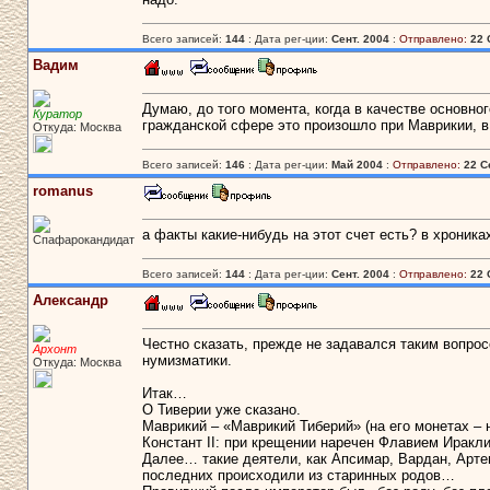
Всего записей:
144
: Дата рег-ции:
Сент. 2004
:
Отправлено:
22 
Вадим
Думаю, до того момента, когда в качестве основно
Куратор
гражданской сфере это произошло при Маврикии, в 
Откуда: Москва
Всего записей:
146
: Дата рег-ции:
Май 2004
:
Отправлено:
22 С
romanus
а факты какие-нибудь на этот счет есть? в хроника
Спафарокандидат
Всего записей:
144
: Дата рег-ции:
Сент. 2004
:
Отправлено:
22 
Александр
Честно сказать, прежде не задавался таким вопро
Архонт
нумизматики.
Откуда: Москва
Итак…
О Тиверии уже сказано.
Маврикий – «Маврикий Тиберий» (на его монета
Констант II: при крещении наречен Флавием Иракл
Далее… такие деятели, как Апсимар, Вардан, Арте
последних происходили из старинных родов…