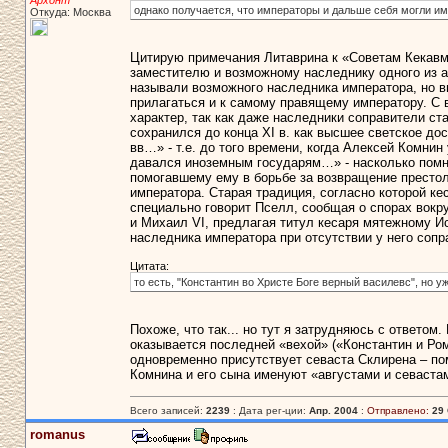
Архонт
однако получается, что императоры и дальше себя могли и
Откуда: Москва
Цитирую примечания Литаврина к «Советам Кекавме
заместителю и возможному наследнику одного из а
называли возможного наследника императора, но вм
прилагаться и к самому правящему императору. С 
характер, так как даже наследники соправители ст
сохранился до конца XI в. как высшее светское до
вв…» - т.е. до того времени, когда Алексей Комни
давался иноземным государям…» - насколько помню
помогавшему ему в борьбе за возвращение престо
императора. Старая традиция, согласно которой ке
специально говорит Пселл, сообщая о спорах вокр
и Михаил VI, предлагая титул кесаря мятежному Ис
наследника императора при отсутствии у него сопр
Цитата:
то есть, "Константин во Христе Боге верный василевс", но уж
Похоже, что так... но тут я затрудняюсь с ответом. 
оказывается последней «вехой» («Константин и Ром
одновременно присутствует севаста Склирена – по
Комнина и его сына именуют «августами и севаста
Всего записей:
2239
: Дата рег-ции:
Апр. 2004
:
Отправлено:
29 
romanus