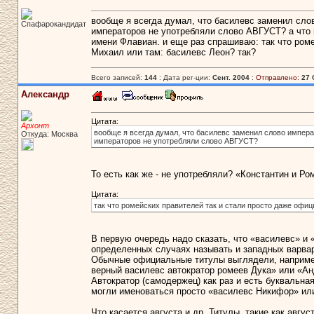
вообще я всегда думал, что басилевс заменил слово
Спафарокандидат
императоров не употребляли слово АВГУСТ? а что 
имени Флавиан. и еще раз спрашиваю: так что ром
Михаил или там: басилевс Леон? так?
Всего записей:
144
: Дата рег-ции:
Сент. 2004
:
Отправлено:
27 
Александр
Цитата:
Архонт
вообще я всегда думал, что басилевс заменил слово императо
Откуда: Москва
императоров не употребляли слово АВГУСТ?
То есть как же - не употребляли? «Константин и Р
Цитата:
так что ромейских правителей так и стали просто даже офи
В первую очередь надо сказать, что «василевс» и 
определенных случаях называть и западных варвар
Обычные официальные титулы выглядели, например,
верный василевс автократор ромеев Дука» или «Ан
Автократор (самодержец) как раз и есть буквальна
могли именоваться просто «василевс Никифор» или
Что касается августа и др. Титулы, такие как август