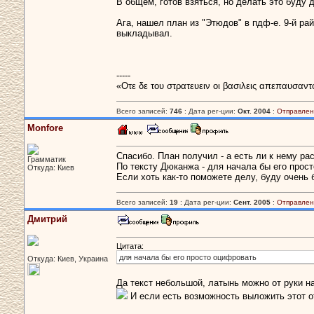
В общем, готов взяться, но делать это буду
Ага, нашел план из "Этюдов" в пдф-е. 9-й р
выкладывал.
-----
«Οτε δε του στρατευειν οι βασιλεις απεπαυσαντ
Всего записей:
746
: Дата рег-ции:
Окт. 2004
:
Отправлен
Monfore
Спасибо. План получил - а есть ли к нему р
Грамматик
По тексту Дюканжа - для начала бы его прос
Откуда: Киев
Если хоть как-то поможете делу, буду очень 
Всего записей:
19
: Дата рег-ции:
Сент. 2005
:
Отправлен
Дмитрий
Цитата:
для начала бы его просто оцифровать
Откуда: Киев, Украина
Да текст небольшой, латынь можно от руки на
И если есть возможность выложить этот о