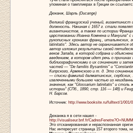
упоминая о тамплиерах в Греции он ссылаетс
Дюканж, Шарль (Ducange)
Великий французский ученый, византинист и
должность. Начиная с 1657 г. стали появля
византинистов, а также по истории Франции
царствовании Иоанна Комнена и Мануила" с
рукописных хрониках франц., итальянских, ге
latinitatis". Здесь автор не ограничиваетс
автор изложил результаты своей пятидесят
веков Запада, в которой собрана и объяснен
введением, в котором идет речь о причинах
библиографическими о их сочинениях и затем с
частей — "De familiis Bysantinis" и "Consta
Кипрского, Армянского и т. д. Это сочинение
— списки фамилий далматинских, сербских, хорв
извлеченными большею частью из неизданных в
значения, как "Glossarium latinitatis" и ст
истории" (СПб., 1890, стр. 116 — 148) и Feug &
Н. Барсов.
Источник:
http://www.booksite.ru/fulltext/1/001
Дюканжа я в сети нашел -
http://visualiseur.bnf.fr/CadresFenetre?O=N
Это отсканированная и нераспознанная оригин
Нас интересует страница 157 второго тома, 