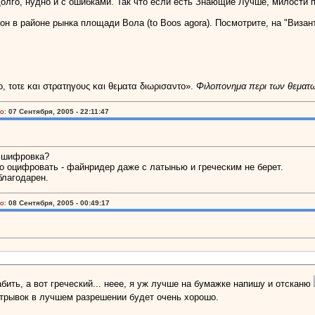
 долго, нудно и с ошибками. Так что если есть Знающие Лучше, милости
айон в районе рынка площади Вола (to Boos agora). Посмотрите, на "Виз
ο, τοτε και στρατηγους και θεματα διωρισαντο».
Φιλοπονημα περι των θεματ
о:
07 Сентября, 2005 - 22:11:47
асшифровка?
то оцифровать - файнридер даже с латынью и греческим не берет.
благодарен.
о:
08 Сентября, 2005 - 00:49:17
бить, а вот греческий... неее, я уж лучше на бумажке напишу и отсканю
трывок в лучшем разрешении будет очень хорошо.