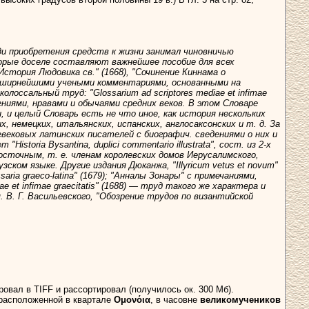
ди приобретения средств к жизни занимал чиновничью
оторые доселе составляют важнейшее пособие для всех
стория Людовика св." (1668), "Сочинение Киннама о
 обширнейшими учеными комментариями, основанными на
олоссальный труд: "Glossarium ad scriptores mediae et infimae
дениями, нравами и обычаями средних веков. В этом Словаре
и целый Словарь есть не что иное, как история нескольких
, немецких, итальянских, испанских, англосаксонских и т. д. За
евековых латинских писателей с биографич. сведениями о них и
storia Bysantina, duplici commentario illustrata", сост. из 2-х
м восточным, т. е. членам королевских домов Иерусалимского,
ском языке. Другие издания Дюканжа, "Illyricum vetus et novum"
saria graeco-latina" (1679); "Анналы Зонары" с примечаниями,
 et infimae graecitatis" (1688) — труд такого же характера и
м. В. Г. Васильевского, "Обозрение трудов по византийской
ровал в TIFF и рассортировал (получилось ок. 300 Мб).
 расположенной в квартале
Ομονόια
, в часовне
великомучеников