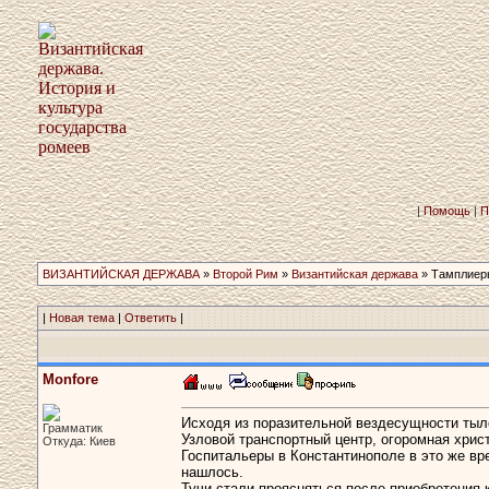
|
Помощь
|
П
ВИЗАНТИЙСКАЯ ДЕРЖАВА
»
Второй Рим
»
Византийская держава
» Тамплиеры
|
Новая тема
|
Ответить
|
Monfore
Исходя из поразительной вездесущности тыл
Грамматик
Узловой транспортный центр, огоромная хрис
Откуда: Киев
Госпитальеры в Константинополе в это же вр
нашлось.
Тучи стали проясняться после приобретения к