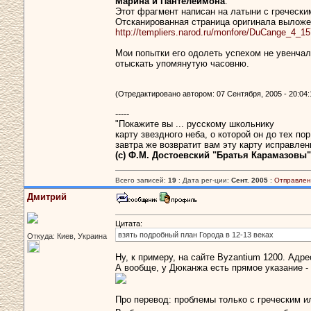
Марина и Пантелеймона
.
Этот фрагмент написан на латыни с гречески
Отсканированная страница оригинала выложе
http://templiers.narod.ru/monfore/DuCange_4_1
Мои попытки его одолеть успехом не увенчали
отыскать упомянутую часовню.
(Отредактировано автором: 07 Сентября, 2005 - 20:04:
-----
"Покажите вы ... русскому школьнику
карту звездного неба, о которой он до тех пор
завтра же возвратит вам эту карту исправле
(c) Ф.М. Достоевский "Братья Карамазовы"
Всего записей:
19
: Дата рег-ции:
Сент. 2005
:
Отправлен
Дмитрий
Цитата:
взять подробный план Города в 12-13 веках
Откуда: Киев, Украина
Ну, к примеру, на сайте Byzantium 1200. Адре
А вообще, у Дюканжа есть прямое указание - 
Про перевод: проблемы только с греческим и