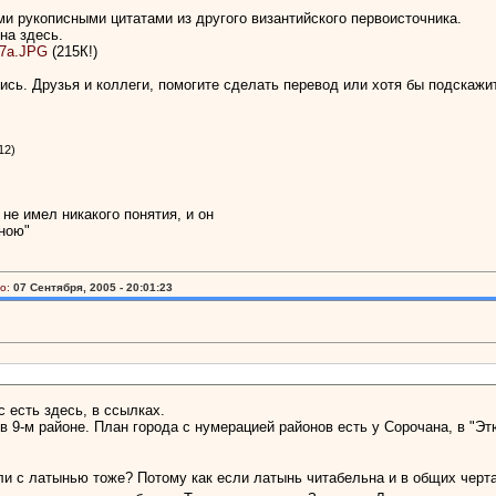
ми рукописными цитатами из другого византийского первоисточника.
на здесь.
57a.JPG
(215К!)
сь. Друзья и коллеги, помогите сделать перевод или хотя бы подскажит
12)
 не имел никакого понятия, и он
нною"
о:
07 Сентября, 2005 - 20:01:23
с есть здесь, в ссылках.
в 9-м районе. План города с нумерацией районов есть у Сорочана, в "Эт
ли с латынью тоже? Потому как если латынь читабельна и в общих черт