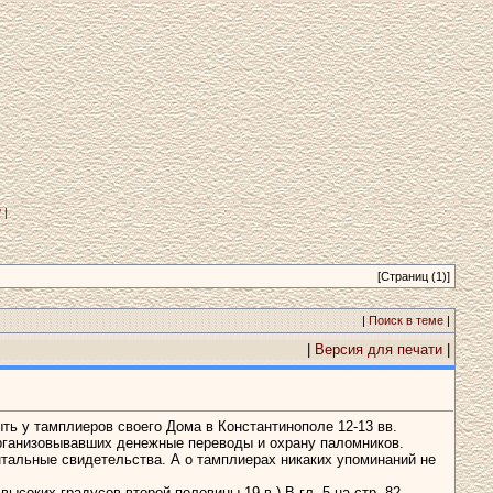
?
|
[Страниц (1)]
|
Поиск в теме
|
|
Версия для печати
|
ь у тамплиеров своего Дома в Константинополе 12-13 вв.
организовывавших денежные переводы и охрану паломников.
нтальные свидетельства. А о тамплиерах никаких упоминаний не
соких градусов второй половины 19 в.) В гл. 5 на стр. 82,