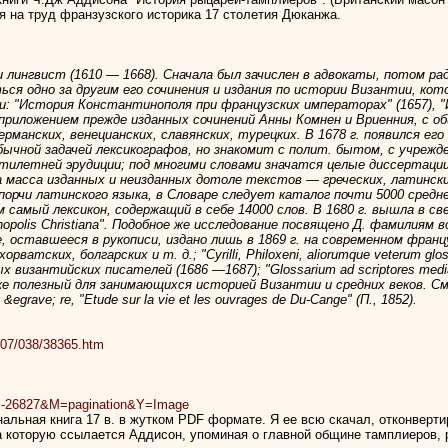
я на труд франзузского историка 17 столетия Дюканжа.
 лингвист (1610 — 1668). Сначала был зачислен в адвокаты, потом ра
ться одно за другим его сочинения и издания по истории Византии, к
: "История Константинополя при французских императорах" (1657), "И
 приложением прежде изданных сочинений Анны Комнен и Вриенния, с
рманских, венецианских, славянских, турецких. В 1678 г. появился его к
я обычной задачей лексикографов, но знакомит с полит. бытом, с учреж
илетней эрудиции; под многими словами значатся целые диссертации, 
а масса изданных и неизданных дотоле текстов — греческих, латинских
 порчи латинского языка, в Словаре следует каталог почти 5000 средн
амый лексикон, содержащий в себе 14000 слов. В 1680 г. вышла в свет "Hi
ntinopolis Christiana". Подобное же исследование посвящено Д. фамилия
, оставшееся в рукописи, издано лишь в 1869 г. на современном француз
атских, болгарских и т. д.; "Cyrilli, Philoxeni, aliorumque veterum glos
изантийских писателей (1686 —1687); "Glossarium ad scriptores mediae
оль же полезный для занимающихся историей Византии и средних веков. С
egrave; re, "Etude sur la vie et les ouvrages de Du-Cange" (П., 1852).
/007/038/38365.htm
UMM-26827&M=pagination&Y=Image
альная книга 17 в. в жутком PDF формате. Я ее всю скачал, отконверти
на которую ссылается Аддисон, упоминая о главной общине тамплиеров,