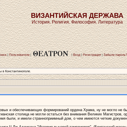
ВИЗАНТИЙСКАЯ ДЕРЖАВА
История. Религия. Философия. Литература
оиск
|
Пользователи
|
|
Вход
|
Регистрация
|
Забыли пароль
 в Константинополе.
овых и обеспечивающих формирований ордена Храма, ну не могло не быт
тианская столица не могли остаться без внимания Великих Магистров, 
емя были, и имели странноприимный дом, о чем имеются четкие докуме
ниги Ч.Дж Аддисона "История рыцарей-тамплиеров". (Британский масон вы