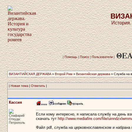
ВИЗА
История.
|
Помощь
|
Поиск
|
Пользователи
|
ВИЗАНТИЙСКАЯ ДЕРЖАВА
»
Второй Рим
»
Византийская держава
» Служба на вз
|
Новая тема
|
Ответить
|
Кассия
Если кому интересно, я написала службу на день в
Спафарий
скачать тут
http://www.mediafire.com/file/uinndzxlwmm
Откуда:
Петрополь
Файл pdf, служба на церковнославянском и набрана