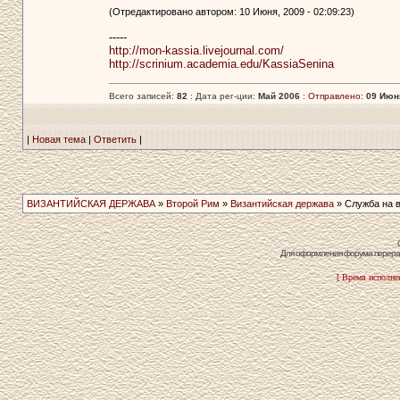
(Отредактировано автором: 10 Июня, 2009 - 02:09:23)
-----
http://mon-kassia.livejournal.com/
http://scrinium.academia.edu/KassiaSenina
Всего записей:
82
: Дата рег-ции:
Май 2006
:
Отправлено:
09 Июня
|
Новая тема
|
Ответить
|
ВИЗАНТИЙСКАЯ ДЕРЖАВА
»
Второй Рим
»
Византийская держава
» Служба на вз
Для оформления форума перераб
[ Время исполнен