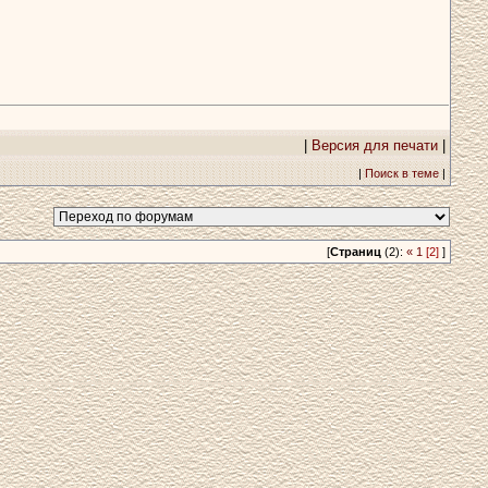
|
Версия для печати
|
|
Поиск в теме
|
[
Страниц
(2):
«
1
[2]
]