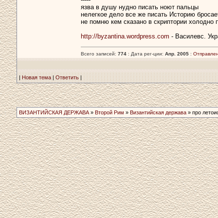
язва в душу нудно писать ноют пальцы
нелегкое дело все же писать Историю бросает
не помню кем сказано в скриптории холодно 
http://byzantina.wordpress.com
- Василевс. Укр
Всего записей:
774
: Дата рег-ции:
Апр. 2005
:
Отправлен
|
Новая тема
|
Ответить
|
ВИЗАНТИЙСКАЯ ДЕРЖАВА
»
Второй Рим
»
Византийская держава
» про летои