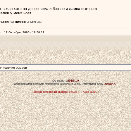
 в жар хотя на дворе зима и боязно и лампа выгорает
палец у меня ноет
аинская византинистика
о:
17 Октября, 2005 - 18:50:17
счисление ромеев
Основано на
ExBB 1.9
Для оформления форума переработана оболочка v1.5a2, изготовленная by
Daemon.XP
[ Время исполнения скрипта: 0.0028 ] [ Gzip выкл. ]