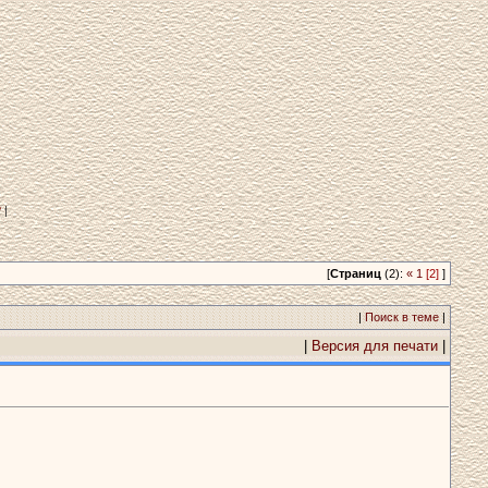
?
|
[
Страниц
(2):
«
1
[2]
]
|
Поиск в теме
|
|
Версия для печати
|