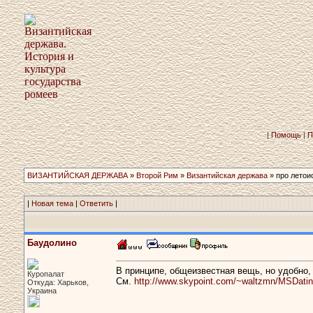
|
Помощь
|
П
ВИЗАНТИЙСКАЯ ДЕРЖАВА
»
Второй Рим
»
Византийская держава
» про летои
|
Новая тема
|
Ответить
|
Баудолино
В принципе, общеизвестная вещь, но удобно, 
Куропалат
См.
http://www.skypoint.com/~waltzmn/MSDating
Откуда: Харьков,
Украина
-----