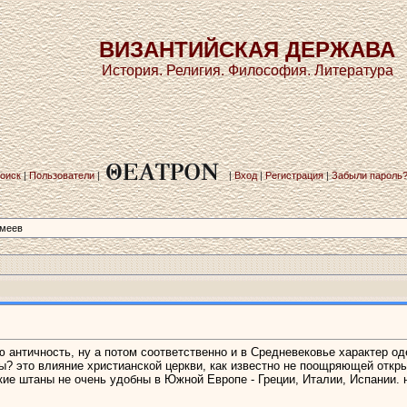
ВИЗАНТИЙСКАЯ ДЕРЖАВА
История. Религия. Философия. Литература
оиск
|
Пользователи
|
|
Вход
|
Регистрация
|
Забыли пароль
омеев
ю античность, ну а потом соответственно и в Средневековье характер од
ны? это влияние христианской церкви, как известно не поощряющей откр
ие штаны не очень удобны в Южной Европе - Греции, Италии, Испании. ну