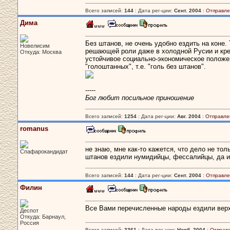
Всего записей:
144
: Дата рег-ции:
Сент. 2004
:
Отправле
Дима
Без штанов, не очень удобно ездить на коне.
Новелисим
решающей роли даже в холодной Русии и крес
Откуда: Москва
устойчивое социально-экономическое положе
"голоштанных", т.е. "голь без штанов".
-----
Бог любит посильное приношение
Всего записей:
1254
: Дата рег-ции:
Авг. 2004
:
Отправле
romanus
не знаю, мне как-то кажется, что дело не тол
Спафарокандидат
штанов ездили нумидийцы, фессалийцы, да и
Всего записей:
144
: Дата рег-ции:
Сент. 2004
:
Отправле
Филин
Все Вами перечисленные народы ездили верхо
Деспот
Откуда: Барнаул,
Россия
Всего записей:
3361
: Дата рег-ции:
Нояб. 2004
:
Отправ