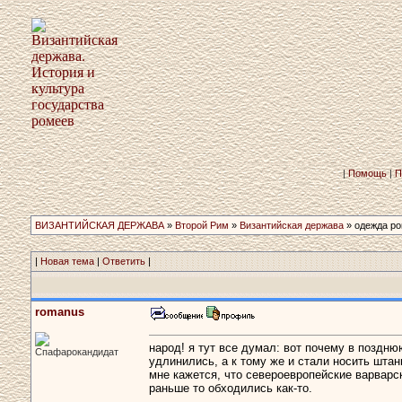
|
Помощь
|
П
ВИЗАНТИЙСКАЯ ДЕРЖАВА
»
Второй Рим
»
Византийская держава
» одежда р
|
Новая тема
|
Ответить
|
romanus
народ! я тут все думал: вот почему в поздню
Спафарокандидат
удлинились, а к тому же и стали носить шта
мне кажется, что североевропейские варварск
раньше то обходились как-то.