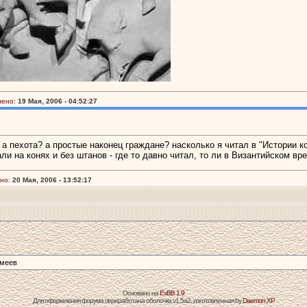
лено:
19 Мая, 2006 - 04:52:27
 а пехота? а простые наконец граждане? насколько я читал в "Истории 
али на конях и без штанов - где то давно читал, то ли в Византийском вр
но:
20 Мая, 2006 - 13:52:17
омеев
Основано на
ExBB 1.9
Для оформления форума переработана оболочка v1.5a2, изготовленная by
Daemon.XP