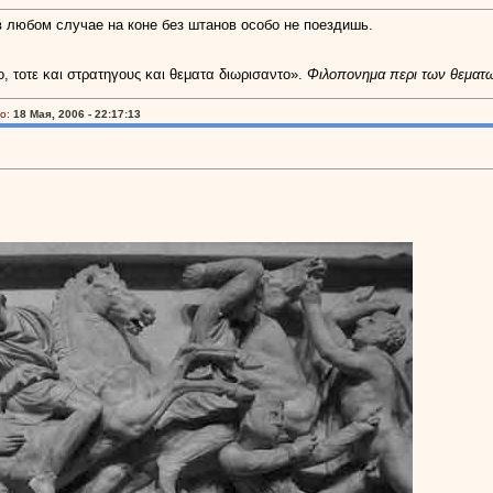
 в любом случае на коне без штанов особо не поездишь.
ο, τοτε και στρατηγους και θεματα διωρισαντο».
Φιλοπονημα περι των θεματ
о:
18 Мая, 2006 - 22:17:13