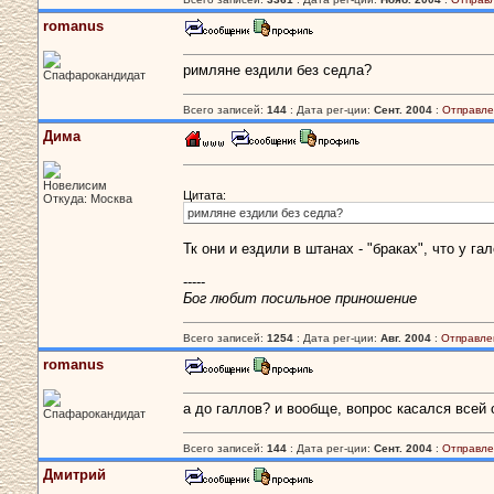
romanus
римляне ездили без седла?
Спафарокандидат
Всего записей:
144
: Дата рег-ции:
Сент. 2004
:
Отправле
Дима
Новелисим
Цитата:
Откуда: Москва
римляне ездили без седла?
Тк они и ездили в штанах - "браках", что у г
-----
Бог любит посильное приношение
Всего записей:
1254
: Дата рег-ции:
Авг. 2004
:
Отправле
romanus
а до галлов? и вообще, вопрос касался всей
Спафарокандидат
Всего записей:
144
: Дата рег-ции:
Сент. 2004
:
Отправле
Дмитрий