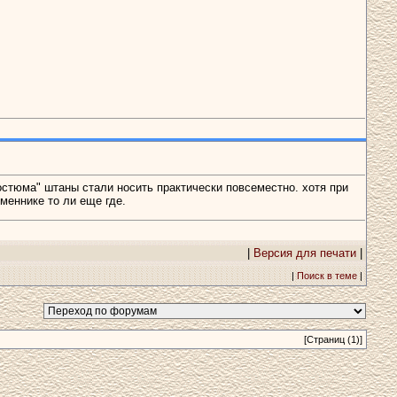
костюма" штаны стали носить практически повсеместно. хотя при
еменнике то ли еще где.
|
Версия для печати
|
|
Поиск в теме
|
[Страниц (1)]