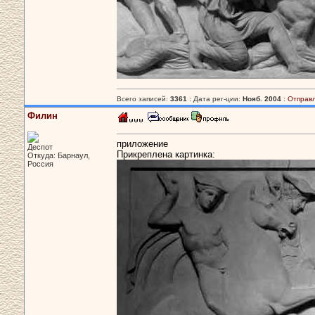
Всего записей:
3361
: Дата рег-ции:
Нояб. 2004
:
Отправ
Филин
приложение
Деспот
Прикреплена картинка:
Откуда: Барнаул,
Россия