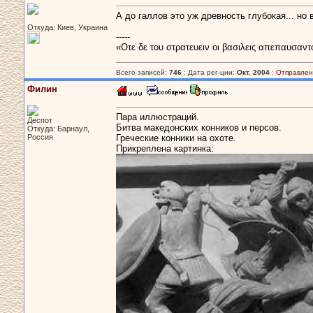
А до галлов это уж древность глубокая... но
Откуда: Киев, Украина
-----
«Οτε δε του στρατευειν οι βασιλεις απεπαυσαντ
Всего записей:
746
: Дата рег-ции:
Окт. 2004
:
Отправлен
Филин
Пара иллюстраций.
Деспот
Битва македонских конников и персов.
Откуда: Барнаул,
Россия
Греческие конники на охоте.
Прикреплена картинка: