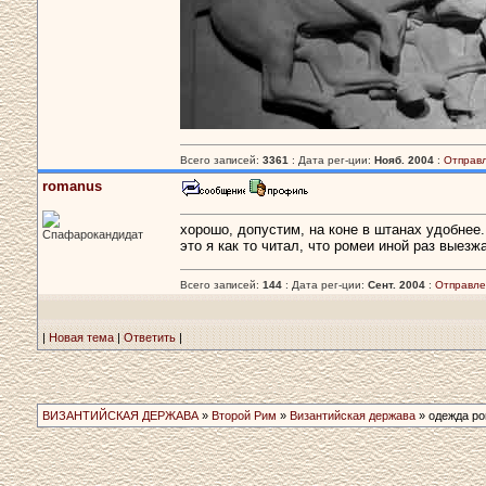
Всего записей:
3361
: Дата рег-ции:
Нояб. 2004
:
Отправ
romanus
хорошо, допустим, на коне в штанах удобнее.
Спафарокандидат
это я как то читал, что ромеи иной раз выезж
Всего записей:
144
: Дата рег-ции:
Сент. 2004
:
Отправле
|
Новая тема
|
Ответить
|
ВИЗАНТИЙСКАЯ ДЕРЖАВА
»
Второй Рим
»
Византийская держава
» одежда р