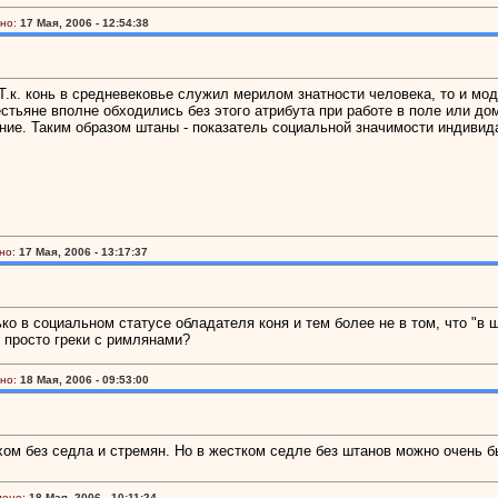
но:
17 Мая, 2006 - 12:54:38
 Т.к. конь в средневековье служил мерилом знатности человека, то и м
тьяне вполне обходились без этого атрибута при работе в поле или дом
ние. Таким образом штаны - показатель социальной значимости индиви
но:
17 Мая, 2006 - 13:17:37
ько в социальном статусе обладателя коня и тем более не в том, что "в 
 просто греки с римлянами?
но:
18 Мая, 2006 - 09:53:00
м без седла и стремян. Но в жестком седле без штанов можно очень быс
лено:
18 Мая, 2006 - 10:11:24