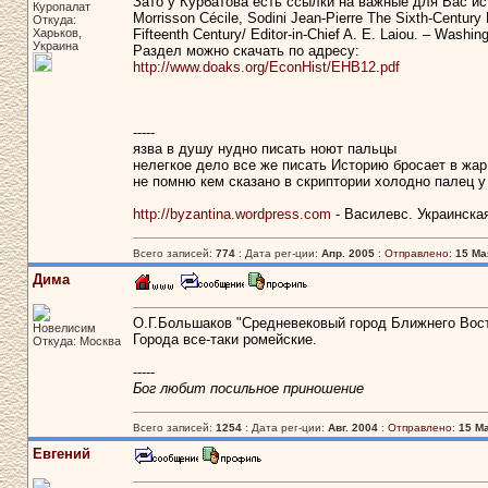
Зато у Курбатова есть ссылки на важные для Вас ис
Куропалат
Morrisson Cécile, Sodini Jean-Pierre The Sixth-Centur
Откуда:
Харьков,
Fifteenth Century/ Editor-in-Chief A. E. Laiou. – Washin
Украина
Раздел можно скачать по адресу:
http://www.doaks.org/EconHist/EHB12.pdf
-----
язва в душу нудно писать ноют пальцы
нелегкое дело все же писать Историю бросает в жар
не помню кем сказано в скриптории холодно палец у
http://byzantina.wordpress.com
- Василевс. Украинска
Всего записей:
774
: Дата рег-ции:
Апр. 2005
:
Отправлено:
15 Мая
Дима
О.Г.Большаков "Средневековый город Ближнего Восто
Новелисим
Города все-таки ромейские.
Откуда: Москва
-----
Бог любит посильное приношение
Всего записей:
1254
: Дата рег-ции:
Авг. 2004
:
Отправлено:
15 Ма
Евгений