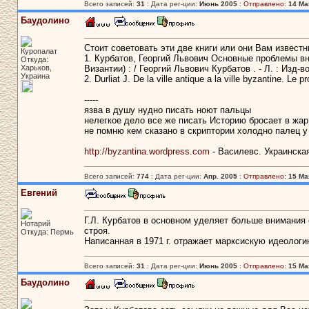
Всего записей:
31
: Дата рег-ции:
Июнь 2005
:
Отправлено:
14 Мая
Баудолино
Стоит советовать эти две книги или они Вам извест
Куропалат
1. Курбатов, Георгий Львович Основные проблемы внут
Откуда:
Харьков,
Византии) : / Георгий Львович Курбатов . - Л. : Изд-во
Украина
2. Durliat J. De la ville antique a la ville byzantine. L
-----
язва в душу нудно писать ноют пальцы
нелегкое дело все же писать Историю бросает в жар
не помню кем сказано в скриптории холодно палец у
http://byzantina.wordpress.com
- Василевс. Украинска
Всего записей:
774
: Дата рег-ции:
Апр. 2005
:
Отправлено:
15 Мая
Евгений
Г.Л. Курбатов в основном уделяет больше внимани
Нотарий
строя.
Откуда: Пермь
Написанная в 1971 г. отражает марксискую идеологи
Всего записей:
31
: Дата рег-ции:
Июнь 2005
:
Отправлено:
15 Мая
Баудолино