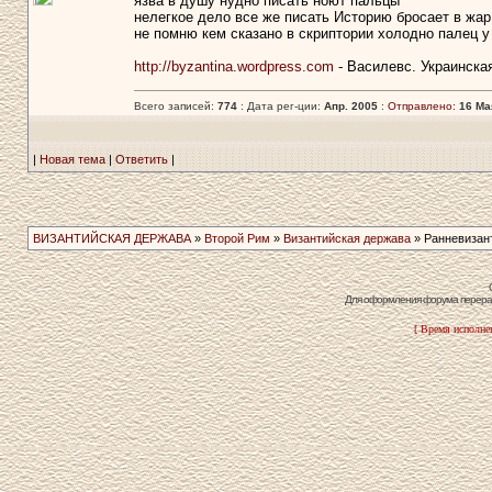
язва в душу нудно писать ноют пальцы
нелегкое дело все же писать Историю бросает в жар
не помню кем сказано в скриптории холодно палец у
http://byzantina.wordpress.com
- Василевс. Украинска
Всего записей:
774
: Дата рег-ции:
Апр. 2005
:
Отправлено:
16 Мая
|
Новая тема
|
Ответить
|
ВИЗАНТИЙСКАЯ ДЕРЖАВА
»
Второй Рим
»
Византийская держава
» Ранневизантй
Для оформления форума перераб
[ Время исполнен