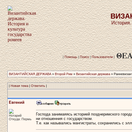
ВИЗА
История.
|
Помощь
|
Поиск
|
Пользователи
|
ВИЗАНТИЙСКАЯ ДЕРЖАВА
»
Второй Рим
»
Византийская держава
» Ранневизантй
|
Новая тема
|
Ответить
|
Евгений
Господа занимаяясь историей позднеримского города
Нотарий
ни отношенния с государством.
Откуда: Пермь
Т.е. как назывались мангистраты, сохранились с эл