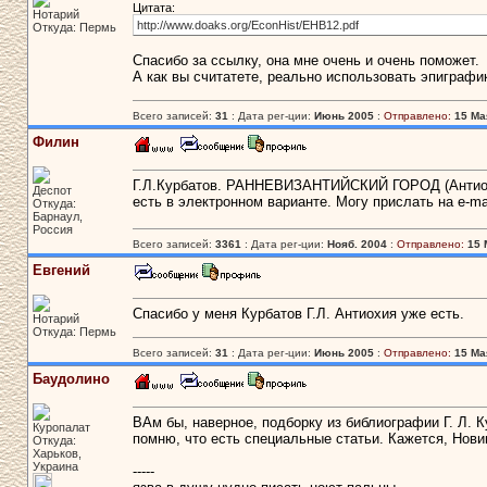
Цитата:
Нотарий
http://www.doaks.org/EconHist/EHB12.pdf
Откуда: Пермь
Спасибо за ссылку, она мне очень и очень поможет.
А как вы считатете, реально использовать эпиграфик
Всего записей:
31
: Дата рег-ции:
Июнь 2005
:
Отправлено:
15 Мая
Филин
Г.Л.Курбатов. РАННЕВИЗАНТИЙСКИЙ ГОРОД (Антио
Деспот
есть в электронном варианте. Могу прислать на e-mai
Откуда:
Барнаул,
Россия
Всего записей:
3361
: Дата рег-ции:
Нояб. 2004
:
Отправлено:
15 
Евгений
Спасибо у меня Курбатов Г.Л. Антиохия уже есть.
Нотарий
Откуда: Пермь
Всего записей:
31
: Дата рег-ции:
Июнь 2005
:
Отправлено:
15 Мая
Баудолино
ВАм бы, наверное, подборку из библиографии Г. Л. К
Куропалат
помню, что есть специальные статьи. Кажется, Нови
Откуда:
Харьков,
Украина
-----